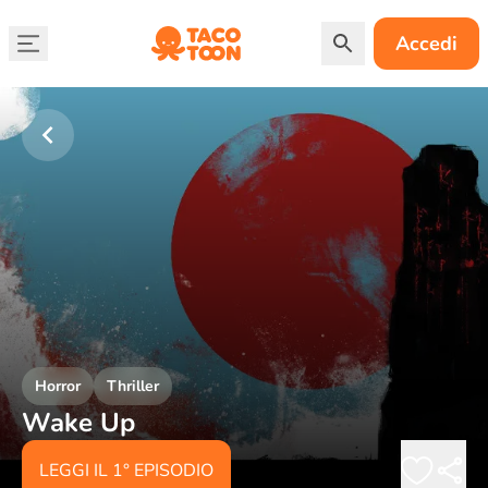
Accedi
Horror
Thriller
Wake Up
LEGGI IL 1° EPISODIO