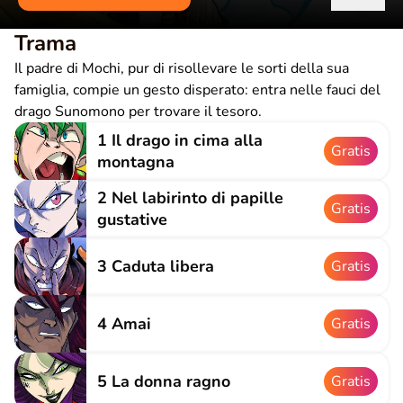
Trama
Il padre di Mochi, pur di risollevare le sorti della sua
famiglia, compie un gesto disperato: entra nelle fauci del
drago Sunomono per trovare il tesoro.
1 Il drago in cima alla
Gratis
montagna
2 Nel labirinto di papille
Gratis
gustative
3 Caduta libera
Gratis
4 Amai
Gratis
5 La donna ragno
Gratis