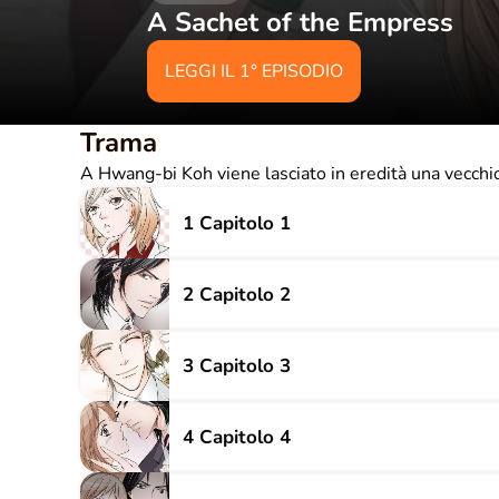
A Sachet of the Empress
LEGGI IL 1° EPISODIO
Trama
A Hwang-bi Koh viene lasciato in eredità una vecchio
1 Capitolo 1
2 Capitolo 2
3 Capitolo 3
4 Capitolo 4